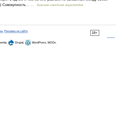
. 2) Совокупность… …
Большая советская энциклопедия
ка
,
Реклама на сайте
18+
omla,
Drupal,
WordPress, MODx.