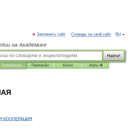
Запомнить сайт
Словарь на свой сайт
RU
едии на Академике
Найти!
Толкования
Переводы
Книги
Игры ⚽
НАЯ
Я
КООПЕРАЦИЯ
.