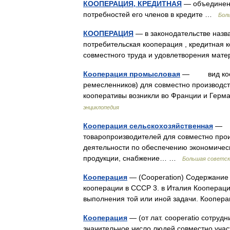
КООПЕРАЦИЯ, КРЕДИТНАЯ
— объединени
потребностей его членов в кредите …
Бол
КООПЕРАЦИЯ
— в законодательстве назва
потребительская кооперация , кредитная 
совместного труда и удовлетворения ма
Кооперация промысловая
— вид коопер
ремесленников) для совместно производст
кооперативы возникли во Франции и Герм
энциклопедия
Кооперация сельскохозяйственная
— в
товаропроизводителей для совместно прои
деятельности по обеспечению экономическ
продукции, снабжение… …
Большая советск
Кооперация
— (Cooperation) Содержание 
кооперации в СССР 3. в Италия Коопераци
выполнения той или иной задачи. Коопе
Кооперация
— (от лат. cooperatio сотру
значительное число людей совместно учас