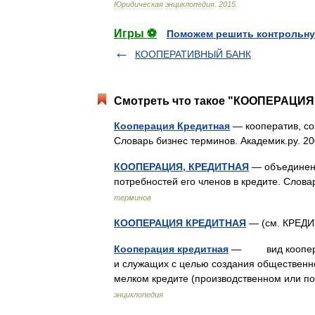
Юридическая
энциклопедия
.
2015
.
Игры ⚽
Поможем решить контрольну
КООПЕРАТИВНЫЙ БАНК
Смотреть что такое "КООПЕРАЦИЯ
Кооперация Кредитная
— кооператив, со
Словарь бизнес терминов. Академик.ру. 
КООПЕРАЦИЯ, КРЕДИТНАЯ
— объединени
потребностей его членов в кредите. Слов
терминов
КООПЕРАЦИЯ КРЕДИТНАЯ
— (см. КРЕ
Кооперация кредитная
— вид коопераци
и служащих с целью создания общественн
мелком кредите (производственном или п
энциклопедия