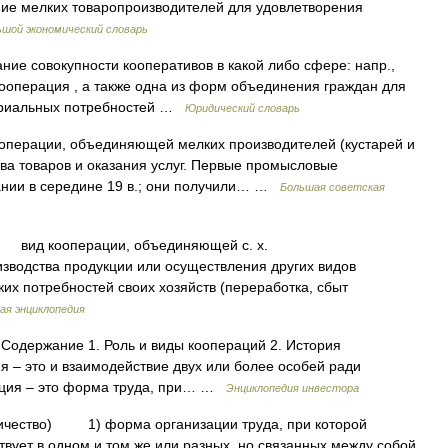
е мелких товаропроизводителей для удовлетворения
ьшой экономический словарь
ние совокупности кооперативов в какой либо сфере: напр.,
кооперация , а также одна из форм объединения граждан для
териальных потребностей …
Юридический словарь
ации, объединяющей мелких производителей (кустарей и
ва товаров и оказания услуг. Первые промысловые
ании в середине 19 в.; они получили… …
Большая советская
ид кооперации, объединяющей с. х.
зводства продукции или осуществления других видов
их потребностей своих хозяйств (переработка, сбыт
ая энциклопедия
Содержание 1. Роль и виды коопераций 2. История
я – это и взаимодействие двух или более особей ради
рация – это форма труда, при… …
Энциклопедия инвестора
дничество) 1) форма организации труда, при которой
твует в одном и том же или разных, но связанных между собой